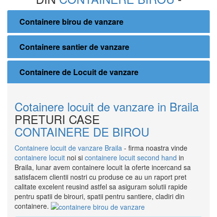
Containere birou de vanzare
Containere santier de vanzare
Containere de Locuit de vanzare
Cotainere locuit de vanzare in Braila
PRETURI CASE
CONTAINERE DE BIROU
Containere locuit de vanzare Braila
- firma noastra vinde
containere locuit
noi si
containere locuit second hand
in
Braila, lunar avem containere locuit la oferte incercand sa
satisfacem clientii nostri cu produse ce au un raport pret
calitate excelent reusind astfel sa asiguram solutii rapide
pentru spatii de birouri, spatii pentru santiere, cladiri din
containere.